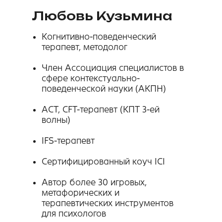
Политика обработки персональных данных
Любовь Кузьмина
Согласие на получение рекламных рассылок
Возврат денежных средств
Когнитивно-поведенческий
терапевт, методолог
Согласие на обработку персональных данных
Член Ассоциация специалистов в
сфере контекстуально-
поведенческой науки (АКПН)
ACT, CFT-терапевт (КПТ 3-ей
волны)
IFS-терапевт
Сертифицированный коуч ICI
Автор более 30 игровых,
метафорических и
терапевтических инструментов
для психологов