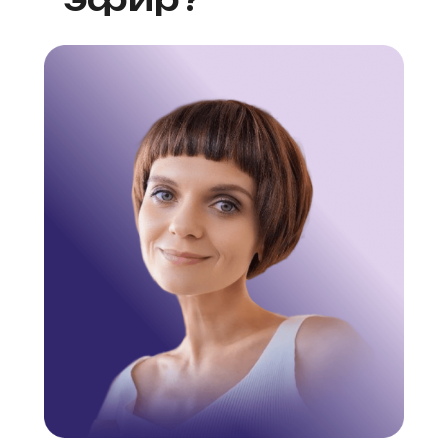
№ Л035-01298-77/00180305
ОГРН 1217700416240
ИНН 9705159075
115172, г. Москва, вн. тер. г. Муниципальный округ
Таганский ул. Большие Каменщики, д. 1
Телефон: +7 (495) 127-01-82
эл. почта:
services@ii-pp.ru
Все материалы курсов, являются интеллектуальной
собственностью, охраняются Законом об авторском праве,
предназначены только для личного использования и не
подлежат передаче третьим лицам. Копирование,
тиражирование и коммерческое использование без
разрешения автора запрещены.
Продукция произведена на территории Российской
Федерации.
Products made in Russian Federation.
Лицензия
Публичная оферта на заключение договора на
оказание платных образовательных услуг