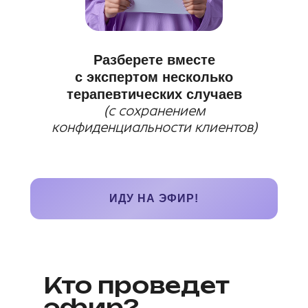
Разберете вместе
с экспертом несколько
терапевтических случаев
(с сохранением
конфиденциальности клиентов)
ИДУ НА ЭФИР!
© 2025 ООО «Интернациональный институт
Кто проведет
практической психологии»
эфир?
Лицензия