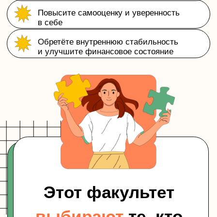
Конечно, вы можете пойти
в личную терапию на
2−3 года
,
что обойдётся вам в
240 000 ₽
(при средней цене
консультации 5000 ₽)
МЫ ПРЕДЛАГАЕМ ДРУГОЕ РЕШЕНИЕ
—
полноценное обучение за 1 год
с ценностью,
превышающей индивидуальную терапию!