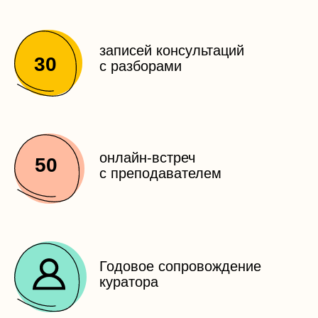
© 2025 ООО «Интернациональный институт
практической психологии»
Лицензия
№ Л035-01298-77/00180305
ОГРН 1217700416240
ИНН 9705159075
115172, г. Москва, вн. тер. г. Муниципальный округ
Таганский ул. Большие Каменщики, д. 1
Телефон: +7 (495) 127-01-82
эл. почта:
services@ii-pp.ru
Все материалы курсов, являются интеллектуальной
собственностью, охраняются Законом об авторском праве,
предназначены только для личного использования и не
подлежат передаче третьим лицам. Копирование,