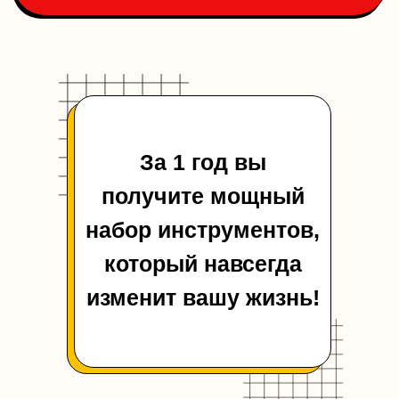
За 1 год вы
получите мощный
Осознаете свои истинные желания
и страхи
набор инструментов,
Проработаете детские травмы
который навсегда
и освободитесь от обид
Наладите отношения с партнёром
изменит вашу жизнь!
и близкими
Научитесь эффективно решать
конфликты
Повысите самооценку и уверенность
в себе
Обретёте внутреннюю стабильность