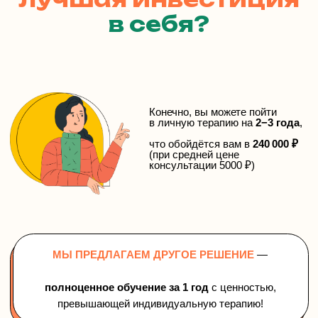
в себя?
50
часов личной терапии
66
лекций
записей консультаций
30
с разборами
онлайн-встреч
50
с преподавателем