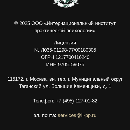
эл. почта:
services@ii-pp.ru
Все материалы курсов, являются интеллектуальной
собственностью, охраняются Законом об авторском праве,
предназначены только для личного использования и не
подлежат передаче третьим лицам. Копирование,
тиражирование и коммерческое использование без
разрешения автора запрещены.
Продукция произведена на территории Российской
Федерации.
Products made in Russian Federation.
Лицензия
Публичная оферта на заключение договора на
оказание платных образовательных услуг
Политика обработки персональных данных
Согласие на получение рекламных рассылок
Возврат денежных средств
Согласие на обработку персональных данных