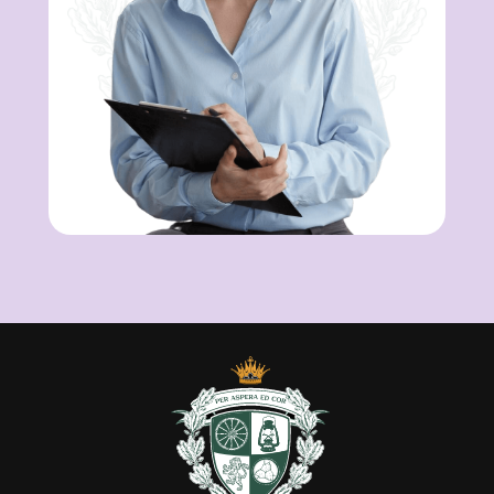
© 2025 ООО «Интернациональный институт
практической психологии»
Лицензия
№ Л035-01298-77/00180305
ОГРН 1217700416240
ИНН 9705159075
115172, г. Москва, вн. тер. г. Муниципальный округ
Таганский ул. Большие Каменщики, д. 1
Телефон: +7 (495) 127-01-82