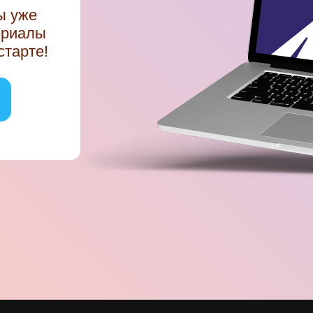
ы уже
ериалы
старте!