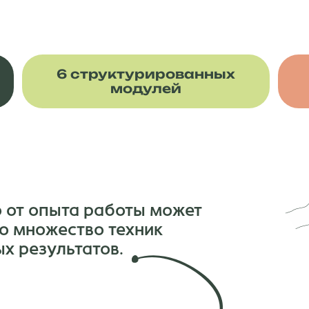
6 структурированных
модулей
 от опыта работы может
о множество техник
х результатов.