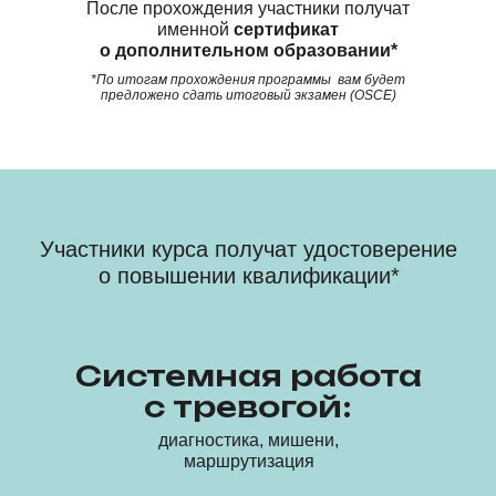
После прохождения участники получат
именной
сертификат
Системная работа
о дополнительном образовании*
с тревогой:
*По итогам прохождения программы вам будет
предложено сдать итоговый экзамен (OSCE)
диагностика, мишени и
маршрутизация
КУРС ВКЛЮЧАЕТ В СЕБЯ:
Участники курса получат удостоверение
6 недель обучения
о повышении квалификации*
32
акк.часов теории и практики
Отработка
в “тройках” и
индивидуальные
Системная работа
домашние задания
с тревогой:
Супервизии
и сопровождение
диагностика, мишени,
психологов-кураторов
маршрутизация
Сертификат ДО