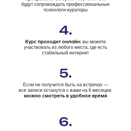
будут сопровождать профессиональные
психологи-кураторы
4.
Курс проходит онлайн:
вы можете
участвовать из любого места, где есть
стабильный интернет
Практический онлайн-курс
5.
Терапия любовной
зависимости:
Если не получится быть на встречах —
базовые интервенции и
все записи останутся с вами на 6 месяцев:
клинический маршрут
можно смотреть в удобное время
6.
КУРС ВКЛЮЧАЕТ В СЕБЯ:
недель обучения
8