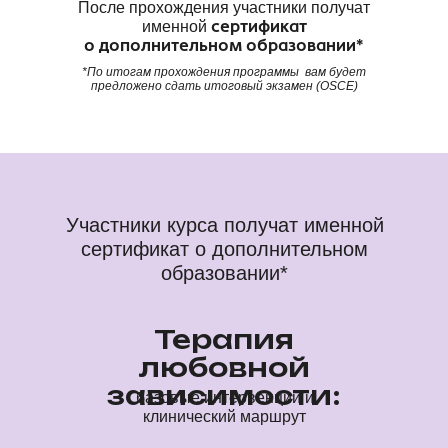
После прохождения участники получат
именной
сертификат
акк.часов теории и практики
16+
о дополнительном образовании*
в “тройках”
Отработка
*По итогам прохождения программы вам будет
и индивидуальные
предложено сдать итоговый экзамен (OSCE)
домашние задания
и сопровождение
Супервизии
психологов-кураторов
Сертификат ДО
к записям на 6 месяцев
Доступ
Участники курса получат именной
сертификат о дополнительном
образовании*
42 990 ₽
40 990 ₽
Терапия
любовной
зависимости:
ПРИОБРЕСТИ ОБУЧЕНИЕ
базовые интервенции и
клинический маршрут