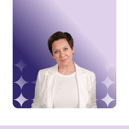
© 2025 ООО «Интернациональный институт
практической психологии»
Лицензия
№ Л035-01298-77/00180305
ОГРН 1217700416240
ИНН 9705159075
115172, г. Москва, вн. тер. г. Муниципальный округ
Таганский ул. Большие Каменщики, д. 1
Телефон: +7 (495) 127-01-82
эл. почта:
services@ii-pp.ru
Все материалы курсов, являются интеллектуальной
собственностью, охраняются Законом об авторском праве,