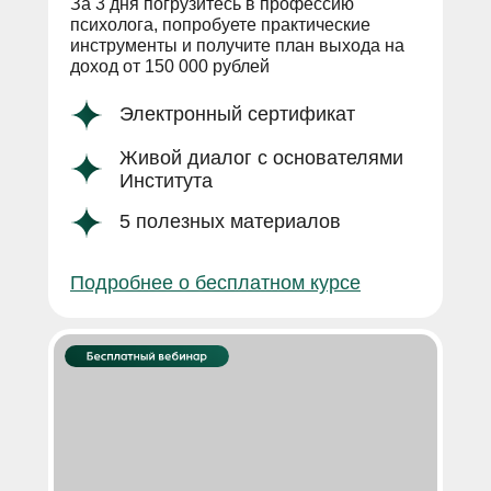
За 3 дня погрузитесь в профессию
психолога, попробуете практические
инструменты и получите план выхода на
доход от 150 000 рублей
Электронный сертификат
Живой диалог с основателями
Института
5 полезных материалов
Подробнее о бесплатном курсе
© 2025 ООО «Интернациональный институт
практической психологии»
Лицензия
№ Л035-01298-77/00180305
ОГРН 1217700416240
ИНН 9705159075
115172, г. Москва, вн. тер. г. Муниципальный округ
Таганский ул. Большие Каменщики, д. 1